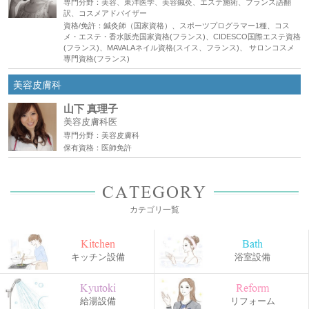
専門分野：美容、東洋医学、美容鍼灸、エステ施術、フランス語翻
訳、コスメアドバイザー
資格/免許：鍼灸師（国家資格）、スポーツプログラマー1種、コス
メ・エステ・香水販売国家資格(フランス)、CIDESCO国際エステ資格
(フランス)、MAVALAネイル資格(スイス、フランス)、 サロンコスメ
専門資格(フランス)
美容皮膚科
山下 真理子
美容皮膚科医
専門分野：美容皮膚科
保有資格：医師免許
CATEGORY
カテゴリ一覧
Kitchen
Bath
キッチン設備
浴室設備
Kyutoki
Reform
給湯設備
リフォーム