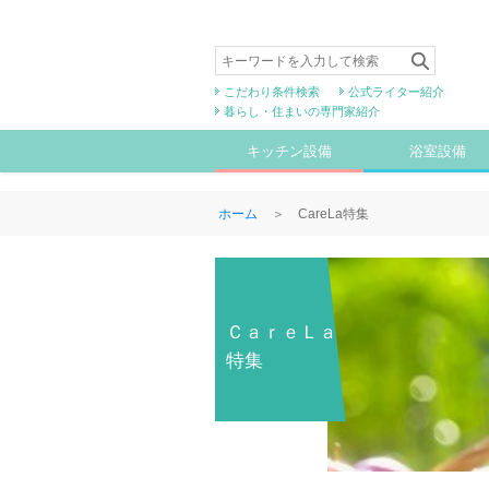
こだわり条件検索
公式ライター紹介
暮らし・住まいの専門家紹介
キッチン設備
浴室設備
ホーム
＞ CareLa特集
ＣａｒｅＬａ
特集