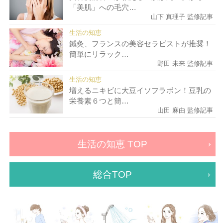
「美肌」への毛穴…
山下 真理子 監修記事
生活の知恵
鍼灸、フランスの美容セラピストが推奨！
簡単にリラック…
野田 未来 監修記事
生活の知恵
増えるニキビに大豆イソフラボン！豆乳の
栄養素６つと簡…
山田 麻由 監修記事
生活の知恵 TOP
総合TOP